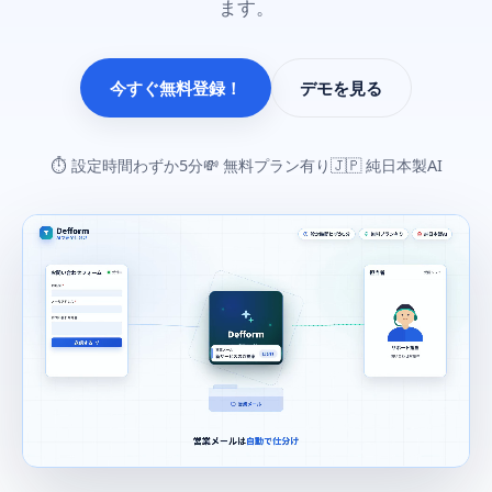
ます。
今すぐ無料登録！
デモを見る
⏱ 設定時間わずか5分
💸 無料プラン有り
🇯🇵 純日本製AI