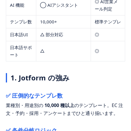
◎ AI営業メ
AI 機能
◯ AIアシスタント
ール判定
テンプレ数
10,000+
標準テンプレ
日本語UI
△ 部分対応
◎
日本語サポ
△
◎
ート
1. Jotform の強み
✅ 圧倒的なテンプレ数
業種別・用途別の
10,000 種以上
のテンプレート。EC 注
文・予約・採用・アンケートまでひと通り揃います。
✅ 条件分岐ロジック